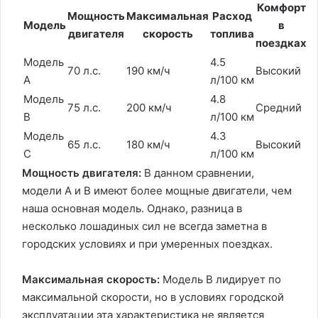
Комфорт
Мощность
Максимальная
Расход
Модель
в
двигателя
скорость
топлива
поездках
Модель
4.5
70 л.с.
190 км/ч
Высокий
A
л/100 км
Модель
4.8
75 л.с.
200 км/ч
Средний
B
л/100 км
Модель
4.3
65 л.с.
180 км/ч
Высокий
C
л/100 км
Мощность двигателя:
В данном сравнении,
модели A и B имеют более мощные двигатели, чем
наша основная модель. Однако, разница в
несколько лошадиных сил не всегда заметна в
городских условиях и при умеренных поездках.
Максимальная скорость:
Модель B лидирует по
максимальной скорости, но в условиях городской
эксплуатации эта характеристика не является