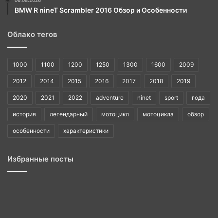
06.08.2026
BMW R nineT Scrambler 2016 Обзор и Особенности
Облако тегов
1000
1100
1200
1250
1300
1600
2009
2012
2014
2015
2016
2017
2018
2019
2020
2021
2022
adventure
ninet
sport
года
история
легендарный
мотоцикл
мотоцикла
обзор
особенности
характеристики
Избранные посты
BMW
1985
история
легендарного