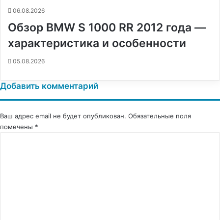
06.08.2026
Обзор BMW S 1000 RR 2012 года —
характеристика и особенности
05.08.2026
Добавить комментарий
Ваш адрес email не будет опубликован.
Обязательные поля
помечены
*
К
о
м
м
е
н
т
а