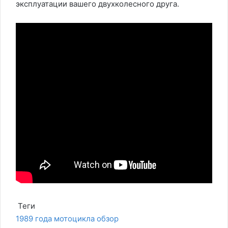
эксплуатации вашего двухколесного друга.
Теги
1989
года
мотоцикла
обзор