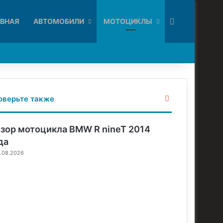
Искать
АВНАЯ
АВТОМОБИЛИ
МОТОЦИКЛЫ
З
оверьте также
а
к
р
зор мотоцикла BMW R nineT 2014
ы
да
т
.08.2026
ь