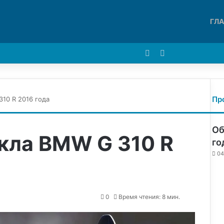
ГЛ
Войти
Switch skin
Пр
10 R 2016 года
Об
кла BMW G 310 R
го
04
0
Время чтения: 8 мин.