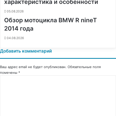
характеристика и особенности
05.08.2026
Обзор мотоцикла BMW R nineT
2014 года
04.08.2026
Добавить комментарий
Ваш адрес email не будет опубликован.
Обязательные поля
помечены
*
К
о
м
м
е
н
т