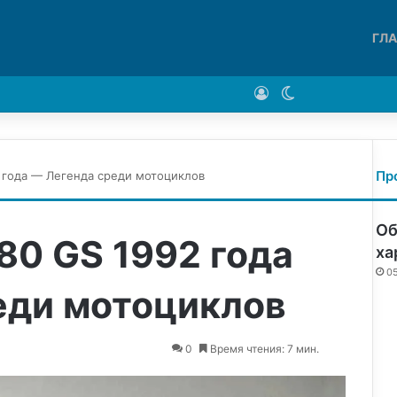
ГЛ
Войти
Switch skin
Пр
 года — Легенда среди мотоциклов
Об
80 GS 1992 года
ха
0
еди мотоциклов
0
Время чтения: 7 мин.