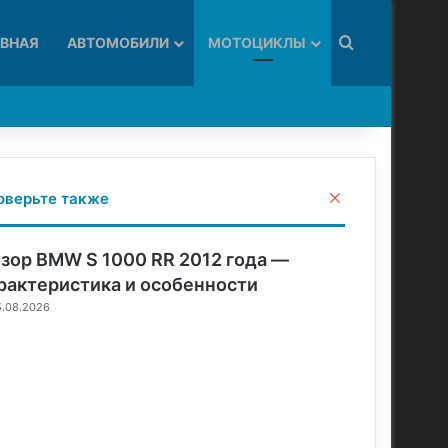
Искать
АВНАЯ
АВТОМОБИЛИ
МОТОЦИКЛЫ
З
оверьте также
а
к
р
зор BMW S 1000 RR 2012 года —
ы
рактеристика и особенности
т
5.08.2026
ь