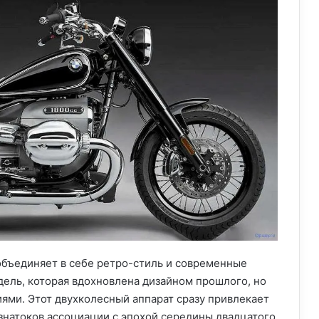
 объединяет в себе ретро-стиль и современные
дель, которая вдохновлена дизайном прошлого, но
и. Этот двухколесный аппарат сразу привлекает
знатоков ассоциации с эпохой середины двадцатого