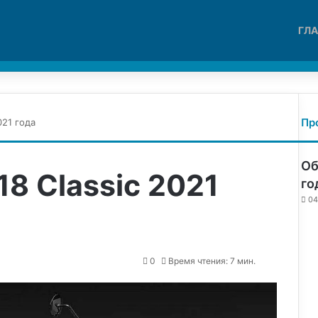
ГЛ
Войти
Switch skin
Пр
021 года
Об
8 Classic 2021
го
04
0
Время чтения: 7 мин.