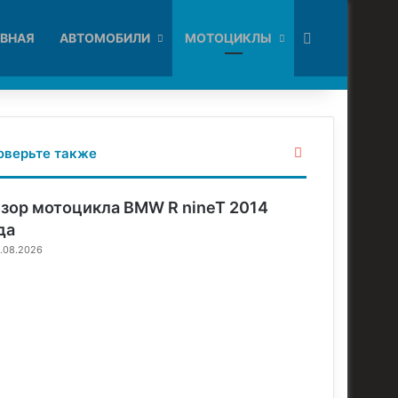
Искать
АВНАЯ
АВТОМОБИЛИ
МОТОЦИКЛЫ
З
оверьте также
а
к
р
зор мотоцикла BMW R nineT 2014
ы
да
т
.08.2026
ь