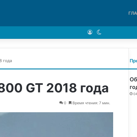
ГЛ
Войти
Switch skin
Пр
8 года
Об
800 GT 2018 года
го
0
0
Время чтения: 7 мин.