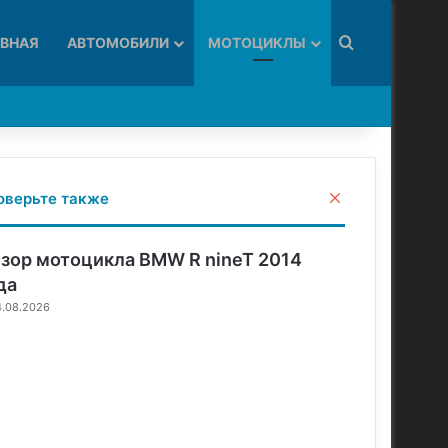
Искать
АВНАЯ
АВТОМОБИЛИ
МОТОЦИКЛЫ
З
оверьте также
а
к
р
зор мотоцикла BMW R nineT 2014
ы
да
т
4.08.2026
ь