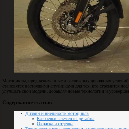
Мотоциклы, предназначенные для сложных дорожных условий и
становятся настоящими спутниками для тех, кто стремится ис
улучшать свои модели, добавляя новые технологии и усоверше
Содержание статьи:
Дизайн и внешность мотоцикла
Ключевые элементы дизайна
Окраска и отделка
Технические характеристики и производительность