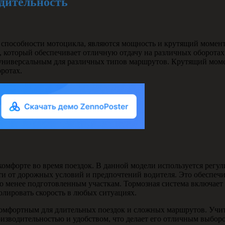
одительность
особности мотоцикла, являются мощность и крутящий момент 
 который обеспечивает отличную отдачу на различных оборотах
о универсальным для различных типов маршрутов. Крутящий моме
ротах.
комфорте во время поездок. В данной модели используется регу
сти от дорожных условий и предпочтений водителя. Это обеспечи
 по менее подготовленным участкам. Тормозная система включает
ролировать скорость в любых ситуациях.
мфортным для длительных поездок и сложных маршрутов. Учитыв
изводительностью и удобством, что делает его отличным выборо