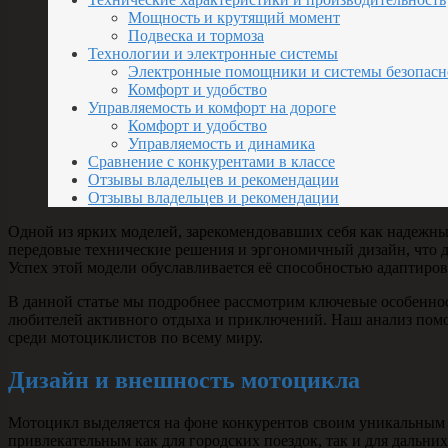
Мощность и крутящий момент
Подвеска и тормоза
Технологии и электронные системы
Электронные помощники и системы безопасн
Комфорт и удобство
Управляемость и комфорт на дороге
Комфорт и удобство
Управляемость и динамика
Сравнение с конкурентами в классе
Отзывы владельцев и рекомендации
Отзывы владельцев и рекомендации
Одной из ярких моделей, зарекомендовавших себя как надежный
передовые технические решения и эргономичный дизайн, что д
Успех этой модели обуславливается её способностью адаптиро
В данной статье мы подробнее рассмотрим ключевые особеннос
любителей активного отдыха и приключений. Наш анализ помож
среди мотоциклистов по всему миру.
Дизайн и внешность мотоцикла
Мотоцикл выделяется на фоне конкурентов своим уникальным в
привлекательным как для городских поездок, так и для дальн