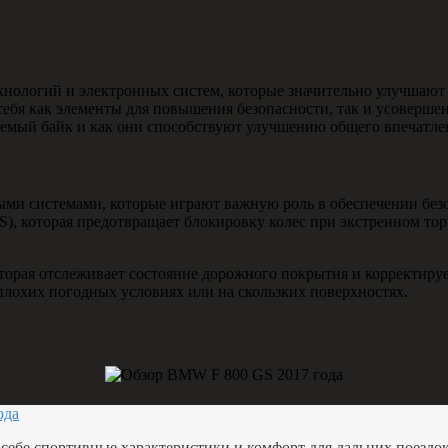
ологий и электронных систем, которые значительно улучшают 
ебя как элементы для повышения безопасности, так и усоверше
аемый байк и как они способствуют улучшению общего впечатле
 системами, которые играют важную роль в обеспечении безоп
S), которая предотвращает блокировку колес при экстренном т
оторая отслеживает состояние дорожного покрытия и корректируе
 плохих погодных условиях или на скользких поверхностях.
ода
 себе спортивные характеристики и комфорт для дальних поездок