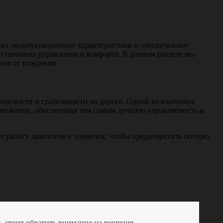
их эксплуатационные характеристики и обеспечивают
нствования управления и комфорта. В данном разделе мы
ния от вождения.
асности и стабильности на дороге. Одной из ключевых
орможении, обеспечивая тем самым лучшую управляемость и
т работу двигателя и тормозов, чтобы предотвратить потерю
, стоит обратить внимание на решения,.