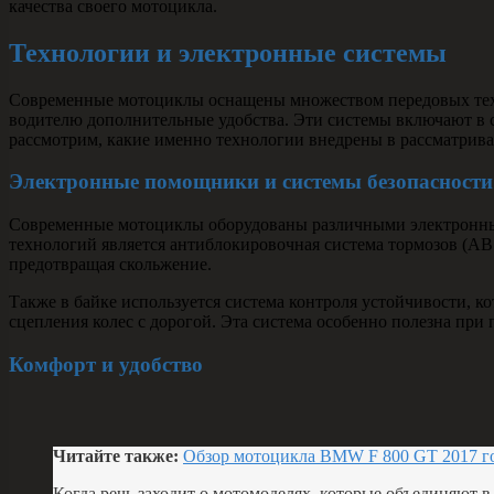
качества своего мотоцикла.
Технологии и электронные системы
Современные мотоциклы оснащены множеством передовых техн
водителю дополнительные удобства. Эти системы включают в с
рассмотрим, какие именно технологии внедрены в рассматрив
Электронные помощники и системы безопасности
Современные мотоциклы оборудованы различными электронными
технологий является антиблокировочная система тормозов (AB
предотвращая скольжение.
Также в байке используется система контроля устойчивости, к
сцепления колес с дорогой. Эта система особенно полезна при
Комфорт и удобство
Читайте также:
Обзор мотоцикла BMW F 800 GT 2017 г
Когда речь заходит о мотомоделях, которые объединяют в