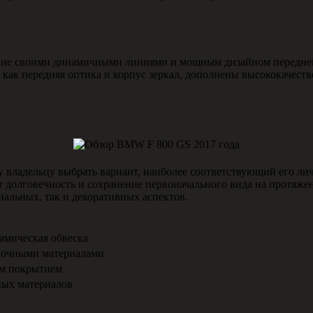
ание своими динамичными линиями и мощным дизайном передней
 как передняя оптика и корпус зеркал, дополнены высококачест
у владельцу выбрать вариант, наиболее соответствующий его л
т долговечность и сохранение первоначального вида на протяже
альных, так и декоративных аспектов.
амическая обвеска
лочными материалами
ым покрытием
ных материалов