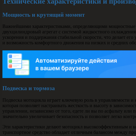
Технические характеристики и произв
Мощность и крутящий момент
Важнейшими характеристиками, определяющими мощностные сп
двухцилиндровый агрегат с системой жидкостного охлаждения,
ускорения и поддержания стабильной скорости, что делает ег
и возможность комфортного движения на низких и средних обо
Подвеска и тормоза
Подвеска мотоцикла играет ключевую роль в управляемости и 
которая позволяет настраивать жесткость и высоту в зависимо
управлении, независимо от того, едете ли вы по асфальту или
значительно увеличивает безопасность и позволяет легко конт
Эти характеристики делают мотоцикл высокоэффективным и ко
транспортное средство обладает отличным балансом между про