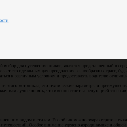
ости
 выбор для путешественников, является представленный в серед
елает его идеальным для преодоления разнообразных трасс, буд
ваться к различным условиям и предоставлять водителю отличны
ти этого мотоцикла, его технические параметры и преимуществ
ет вам лучше понять, что именно стоит за репутацией этого а
нешним видом и стилем. Его облик можно охарактеризовать как
их путешествий. Особое внимание уделено аэродинамике и общей