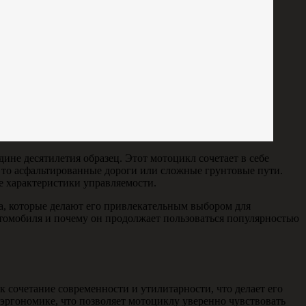
ине десятилетия образец. Этот мотоцикл сочетает в себе
ь то асфальтированные дороги или сложные грунтовые пути.
е характеристики управляемости.
а, которые делают его привлекательным выбором для
втомобиля и почему он продолжает пользоваться популярностью
 сочетание современности и утилитарности, что делает его
 эргономике, что позволяет мотоциклу уверенно чувствовать