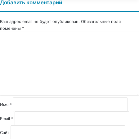
Добавить комментарий
Ваш адрес email не будет опубликован.
Обязательные поля
помечены
*
К
о
м
м
е
н
т
а
р
и
й
Имя
*
*
Email
*
Сайт