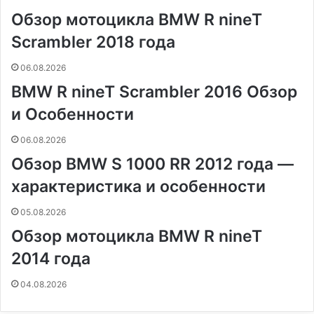
o
r
а
л
n
n
A
r
а
Обзор мотоцикла BMW R nineT
o
e
к
а
g
g
p
a
т
k
s
т
с
e
e
p
m
ь
Scrambler 2018 года
t
е
с
r
r
н
06.08.2026
и
BMW R nineT Scrambler 2016 Обзор
к
и
и Особенности
06.08.2026
Обзор BMW S 1000 RR 2012 года —
характеристика и особенности
05.08.2026
Обзор мотоцикла BMW R nineT
2014 года
04.08.2026