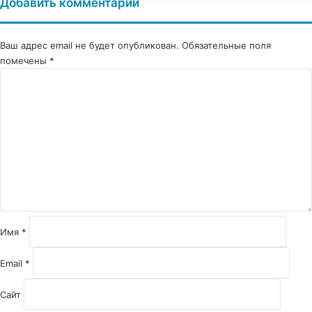
Добавить комментарий
Ваш адрес email не будет опубликован.
Обязательные поля
помечены
*
К
о
м
м
е
н
т
а
р
и
й
Имя
*
*
Email
*
Сайт