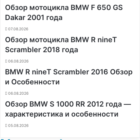
Обзор мотоцикла BMW F 650 GS
o
e
к
а
g
g
p
a
т
k
s
т
с
e
e
p
m
ь
Dakar 2001 года
t
е
с
r
r
н
07.08.2026
и
Обзор мотоцикла BMW R nineT
к
и
Scrambler 2018 года
06.08.2026
BMW R nineT Scrambler 2016 Обзор
и Особенности
06.08.2026
Обзор BMW S 1000 RR 2012 года —
характеристика и особенности
05.08.2026