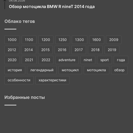
04.08.2026
Обзор мотоцикла BMW R nineT 2014 года
Облако тегов
1000
1100
1200
1250
1300
1600
2009
2012
2014
2015
2016
2017
2018
2019
2020
2021
2022
adventure
ninet
sport
года
история
легендарный
мотоцикл
мотоцикла
обзор
особенности
характеристики
Избранные посты
BMW
1985
история
легендарного