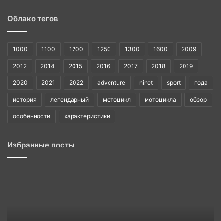
Облако тегов
1000
1100
1200
1250
1300
1600
2009
2012
2014
2015
2016
2017
2018
2019
2020
2021
2022
adventure
ninet
sport
года
история
легендарный
мотоцикл
мотоцикла
обзор
особенности
характеристики
Избранные посты
BMW
1985
история
легендарного
года