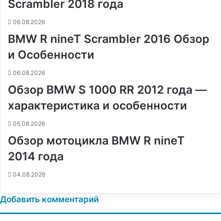
Scrambler 2018 года
t
е
с
r
r
н
06.08.2026
и
BMW R nineT Scrambler 2016 Обзор
к
и
и Особенности
06.08.2026
Обзор BMW S 1000 RR 2012 года —
характеристика и особенности
05.08.2026
Обзор мотоцикла BMW R nineT
2014 года
04.08.2026
Добавить комментарий