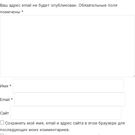
Ваш адрес email не будет опубликован.
Обязательные поля
помечены
*
К
о
м
м
е
н
т
а
р
и
й
Имя
*
*
Email
*
Сайт
Сохранить моё имя, email и адрес сайта в этом браузере для
последующих моих комментариев.