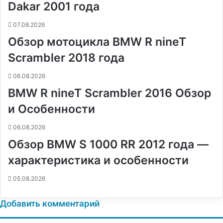
Dakar 2001 года
t
е
с
r
r
н
07.08.2026
и
Обзор мотоцикла BMW R nineT
к
и
Scrambler 2018 года
06.08.2026
BMW R nineT Scrambler 2016 Обзор
и Особенности
06.08.2026
Обзор BMW S 1000 RR 2012 года —
характеристика и особенности
05.08.2026
Добавить комментарий