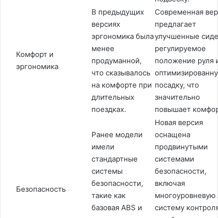
В предыдущих
Современная вер
версиях
предлагает
эргономика была
улучшенные сиде
менее
регулируемое
Комфорт и
продуманной,
положение руля 
эргономика
что сказывалось
оптимизированн
на комфорте при
посадку, что
длительных
значительно
поездках.
повышает комфор
Новая версия
Ранее модели
оснащена
имели
продвинутыми
стандартные
системами
системы
безопасности,
безопасности,
включая
Безопасность
такие как
многоуровневую 
базовая ABS и
систему контрол