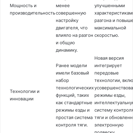
Мощность и
менее
улучшенными
производительность
совершенную
характеристикам
настройку
разгона и повыш
двигателя, что
максимальной
влияло на разгон
скоростью.
и общую
динамику.
Новая версия
Ранее модели
интегрирует
имели базовый
передовые
набор
технологии, вкл
технологических
усовершенствов
Технологии и
функций, таких
режимы езды,
инновации
как стандартные
интеллектуальн
режимы езды и
систему контрол
простая система
тяги и обновлен
контроля тяги.
электронную
подвеску.