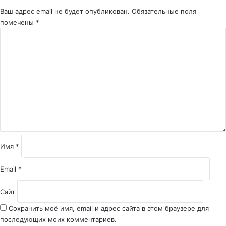
Ваш адрес email не будет опубликован.
Обязательные поля
помечены
*
К
о
м
м
е
н
т
а
р
и
й
Имя
*
*
Email
*
Сайт
Сохранить моё имя, email и адрес сайта в этом браузере для
последующих моих комментариев.