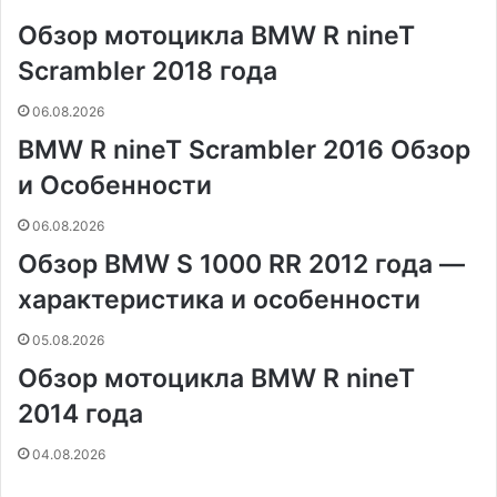
o
r
а
л
n
n
A
r
а
Обзор мотоцикла BMW R nineT
o
e
к
а
g
g
p
a
т
k
s
т
с
e
e
p
m
ь
Scrambler 2018 года
t
е
с
r
r
н
06.08.2026
и
BMW R nineT Scrambler 2016 Обзор
к
и
и Особенности
06.08.2026
Обзор BMW S 1000 RR 2012 года —
характеристика и особенности
05.08.2026
Обзор мотоцикла BMW R nineT
2014 года
04.08.2026