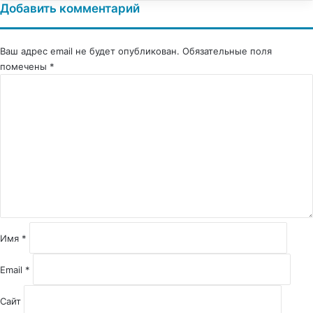
Добавить комментарий
Ваш адрес email не будет опубликован.
Обязательные поля
помечены
*
К
о
м
м
е
н
т
а
р
и
й
Имя
*
*
Email
*
Сайт