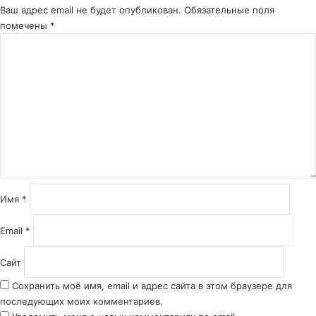
Ваш адрес email не будет опубликован.
Обязательные поля
помечены
*
К
о
м
м
е
н
т
а
р
и
й
Имя
*
*
Email
*
Сайт
Сохранить моё имя, email и адрес сайта в этом браузере для
последующих моих комментариев.