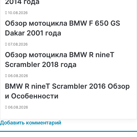
2014 года
t
е
с
r
r
н
10.08.2026
и
Обзор мотоцикла BMW F 650 GS
к
и
Dakar 2001 года
07.08.2026
Обзор мотоцикла BMW R nineT
Scrambler 2018 года
06.08.2026
BMW R nineT Scrambler 2016 Обзор
и Особенности
06.08.2026
Добавить комментарий