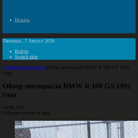
Искать
Пятница , 7 Август 2026
Войти
Switch skin
Главная
/
Мотоциклы
/
Обзор мотоцикла BMW R 100 GS 1992
года
Обзор мотоцикла BMW R 100 GS 1992
года
14.08.2025
0
Время чтения: 8 мин.