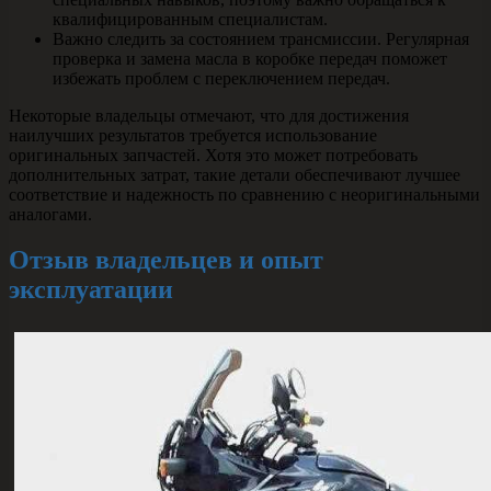
квалифицированным специалистам.
Важно следить за состоянием трансмиссии. Регулярная
проверка и замена масла в коробке передач поможет
избежать проблем с переключением передач.
Некоторые владельцы отмечают, что для достижения
наилучших результатов требуется использование
оригинальных запчастей. Хотя это может потребовать
дополнительных затрат, такие детали обеспечивают лучшее
соответствие и надежность по сравнению с неоригинальными
аналогами.
Отзыв владельцев и опыт
эксплуатации