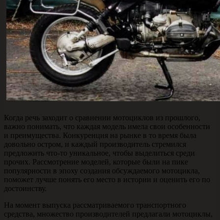
Когда речь заходит о сравнении мотоциклов из прошлого,
важно понимать, что каждая модель имела свои особенности
и преимущества. Конкуренция на рынке в то время была
довольно остром, и каждый производитель стремился
предложить что-то уникальное, чтобы выделиться среди
прочих. Рассмотрение моделей, которые были на пике
популярности в эпоху создания обсуждаемого мотоцикла,
поможет лучше понять его место в истории и оценить его по
достоинству.
На момент выпуска рассматриваемого транспортного
средства, множество производителей предлагали мотоциклы,