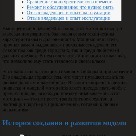
Сравнение с конкурентами того времени
Ремонт и обслуживание: что нужно знать
Отзыв владельцев и опыт эксплуатации
Отзыв владельцев и опыт эксплуатации
Выпущенный в начале 90-х годов, этот мотоцикл быстро
завоевал популярность благодаря своим техническим
характеристикам и долговечности. Мощный двигатель,
прочная рама и выдающаяся проходимость сделали его
фаворитом как среди городских, так и среди любителей
дальних поездок. В нем сочетаются инновации и классика,
что позволило ему стать эталоном в своем классе.
Этот байк стал настоящим символом свободы и приключений.
Его владельцы гордятся тем, что могут путешествовать по
любым дорогам и даже вне их. Высокий клиренс, надежная
подвеска и мощный мотор позволяют преодолевать любые
препятствия, делая каждую поездку незабываемой. Этот
мотоцикл — это не просто транспортное средство, а
настоящий партнер в приключениях, готовый к любым
испытаниям.
История создания и развития модели