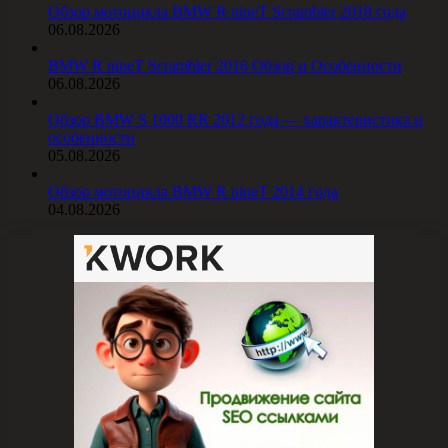
Обзор мотоцикла BMW R nineT Scrambler 2018 года
06.08.2026
BMW R nineT Scrambler 2016 Обзор и Особенности
06.08.2026
Обзор BMW S 1000 RR 2012 года — характеристика и
особенности
05.08.2026
Обзор мотоцикла BMW R nineT 2014 года
04.08.2026