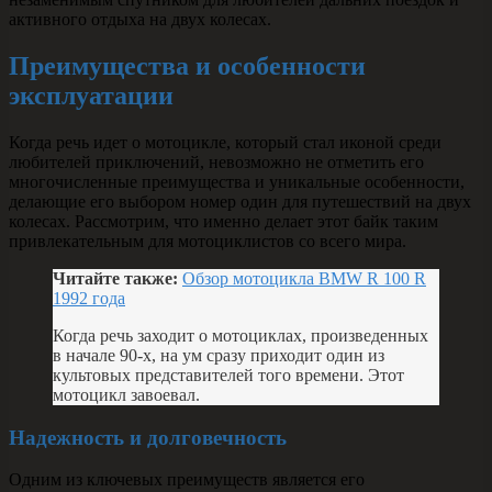
активного отдыха на двух колесах.
Преимущества и особенности
эксплуатации
Когда речь идет о мотоцикле, который стал иконой среди
любителей приключений, невозможно не отметить его
многочисленные преимущества и уникальные особенности,
делающие его выбором номер один для путешествий на двух
колесах. Рассмотрим, что именно делает этот байк таким
привлекательным для мотоциклистов со всего мира.
Читайте также:
Обзор мотоцикла BMW R 100 R
1992 года
Когда речь заходит о мотоциклах, произведенных
в начале 90-х, на ум сразу приходит один из
культовых представителей того времени. Этот
мотоцикл завоевал.
Надежность и долговечность
Одним из ключевых преимуществ является его