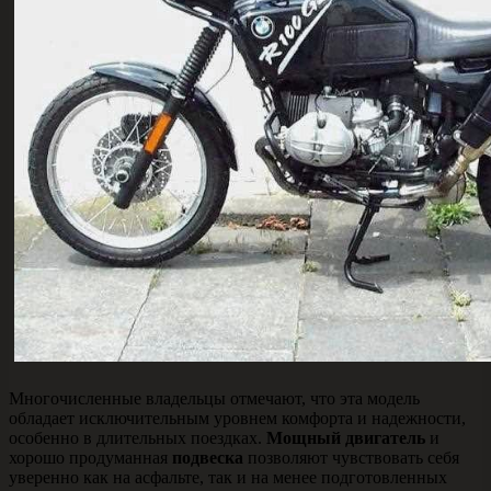
Многочисленные владельцы отмечают, что эта модель
обладает исключительным уровнем комфорта и надежности,
особенно в длительных поездках.
Мощный двигатель
и
хорошо продуманная
подвеска
позволяют чувствовать себя
уверенно как на асфальте, так и на менее подготовленных