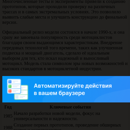
Многочисленные тесты и эксперименты привели к созданию
прототипов, которые проходили проверку на различных
трассах и в самых экстремальных условиях. Это позволило
выявить слабые места и улучшить конструкцию до финальной
версии.
Официальный релиз модели состоялся в начале 1990-х, и она
сразу же завоевала популярность среди мотоциклистов
благодаря своим выдающимся характеристикам. Внедрение
передовых технологий того времени, таких как улучшенная
подвеска и мощный двигатель, сделало её идеальным
выбором для тех, кто искал надежный и выносливый
мотоцикл. Модель стала символом эры новых возможностей и
высоких стандартов в мотоциклетной индустрии.
Год
Ключевые события
Начало разработки новой модели, фокус на
1985
универсальности и надежности.
Создание первых прототипов, проведение обширных
1988