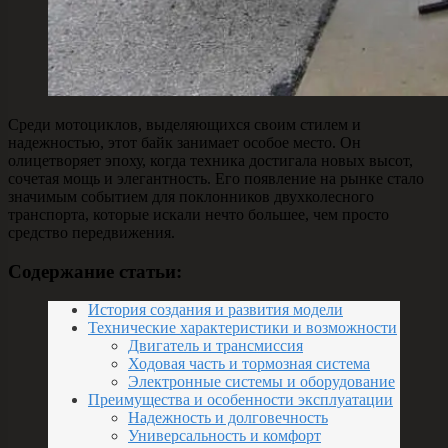
Среди мотоциклов, выделяющихся своим стилем и
надежностью, этот байк занимает особое место. Он
олицетворяет эпоху, когда техника достигала новых высот,
сочетая мощь и элегантность. Его появление на рынке стало
значимым событием для поклонников двухколесного
транспорта, которые искали нечто большее, чем просто
средство передвижения.
Содержание статьи:
История создания и развития модели
Технические характеристики и возможности
Двигатель и трансмиссия
Ходовая часть и тормозная система
Электронные системы и оборудование
Преимущества и особенности эксплуатации
Надежность и долговечность
Универсальность и комфорт