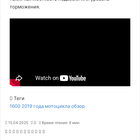
торможения.
Теги
1600
2019
года
мотоцикла
обзор
15.04.2025
0
Время чтения: 8 мин.
F
X
P
В
О
M
M
W
T
V
П
a
i
к
д
e
e
h
e
i
е