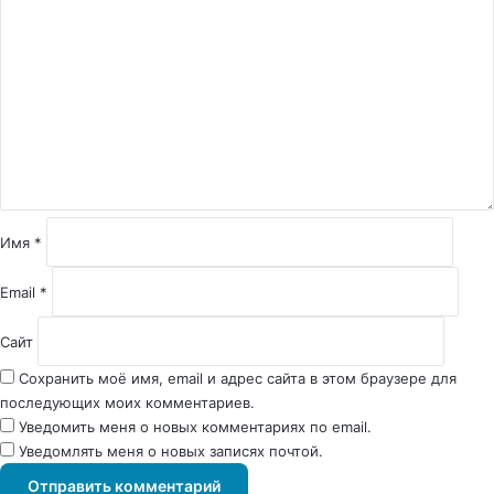
о
м
м
е
н
т
а
р
и
й
Имя
*
*
Email
*
Сайт
Сохранить моё имя, email и адрес сайта в этом браузере для
последующих моих комментариев.
Уведомить меня о новых комментариях по email.
Уведомлять меня о новых записях почтой.