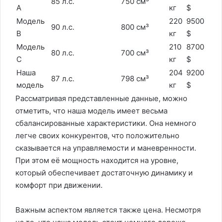
85 л.с.
750 см³
А
кг
$
Модель
220
9500
90 л.с.
800 см³
B
кг
$
Модель
210
8700
80 л.с.
700 см³
C
кг
$
Наша
204
9200
87 л.с.
798 см³
модель
кг
$
Рассматривая представленные данные, можно
отметить, что наша модель имеет весьма
сбалансированные характеристики. Она немного
легче своих конкурентов, что положительно
сказывается на управляемости и маневренности.
При этом её мощность находится на уровне,
который обеспечивает достаточную динамику и
комфорт при движении.
Важным аспектом является также цена. Несмотря