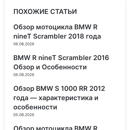
e
t
н
о
s
s
t
e
e
а
ПОХОЖИЕ СТАТЬИ
b
e
т
к
e
e
s
g
r
т
o
r
а
л
n
n
A
r
а
o
e
к
а
g
g
p
a
т
Обзор мотоцикла BMW R
k
s
т
с
e
e
p
m
ь
nineT Scrambler 2018 года
t
е
с
r
r
н
06.08.2026
и
к
BMW R nineT Scrambler 2016
и
Обзор и Особенности
06.08.2026
Обзор BMW S 1000 RR 2012
года — характеристика и
особенности
05.08.2026
Обзор мотоцикла BMW R