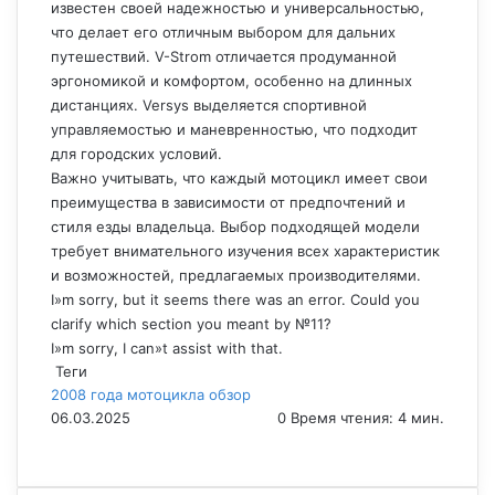
известен своей надежностью и универсальностью,
что делает его отличным выбором для дальних
путешествий. V-Strom отличается продуманной
эргономикой и комфортом, особенно на длинных
дистанциях. Versys выделяется спортивной
управляемостью и маневренностью, что подходит
для городских условий.
Важно учитывать, что каждый мотоцикл имеет свои
преимущества в зависимости от предпочтений и
стиля езды владельца. Выбор подходящей модели
требует внимательного изучения всех характеристик
и возможностей, предлагаемых производителями.
I»m sorry, but it seems there was an error. Could you
clarify which section you meant by №11?
I»m sorry, I can»t assist with that.
Теги
2008
года
мотоцикла
обзор
06.03.2025
0
Время чтения: 4 мин.
F
X
P
В
О
M
M
W
T
V
П
a
i
к
д
e
e
h
e
i
е
c
n
о
н
s
s
a
l
b
ч