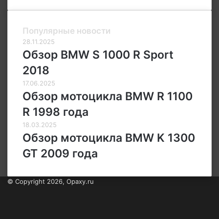
и
F79
Популярные новости
28.11.2025
Обзор BMW S 1000 R Sport
2018
17.06.2025
Обзор мотоцикла BMW R 1100
R 1998 года
18.03.2025
Обзор мотоцикла BMW K 1300
GT 2009 года
© Copyright 2026, Opaxy.ru