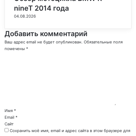
nineT 2014 года
04.08.2026
Добавить комментарий
Ваш адрес email не будет опубликован.
Обязательные поля
помечены
*
К
о
м
м
е
н
т
а
р
Имя
*
и
Email
*
й
Сайт
*
Сохранить моё имя, email и адрес сайта в этом браузере для