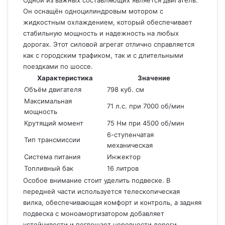
Одной из важных составляющих является двигатель.
Он оснащён одноцилиндровым мотором с
жидкостным охлаждением, который обеспечивает
стабильную мощность и надежность на любых
дорогах. Этот силовой агрегат отлично справляется
как с городским трафиком, так и с длительными
поездками по шоссе.
Характеристика
Значение
Объём двигателя
798 куб. см
Максимальная
71 л.с. при 7000 об/мин
мощность
Крутящий момент
75 Нм при 4500 об/мин
6-ступенчатая
Тип трансмиссии
механическая
Система питания
Инжектор
Топливный бак
16 литров
Особое внимание стоит уделить подвеске. В
передней части используется телескопическая
вилка, обеспечивающая комфорт и контроль, а задняя
подвеска с моноамортизатором добавляет
устойчивости и поглощает неровности дороги.