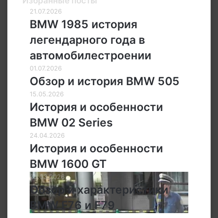
Избранные посты
BMW
21.07.2026
1985
BMW 1985 история
история
легендарного года в
легендарного
года
автомобилестроении
в
Обзор
01.07.2026
автомобилестроении
и
Обзор и история BMW 505
история
История
15.05.2026
BMW
и
История и особенности
505
особенности
BMW 02 Series
BMW
02
История
24.04.2026
Series
и
История и особенности
особенности
BMW 1600 GT
BMW
1600
Обзор
25.03.2026
GT
и
Обзор и характеристики
характеристики
BMW F76 и F79
BMW
F76