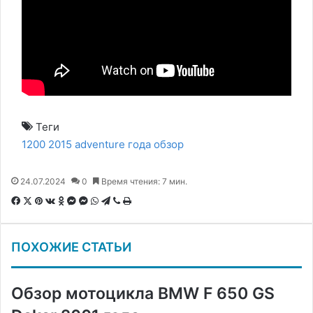
Теги
1200
2015
adventure
года
обзор
24.07.2024
0
Время чтения: 7 мин.
F
X
P
В
О
M
M
W
T
V
П
a
i
к
д
e
e
h
e
i
е
c
n
о
н
s
s
a
l
b
ч
ПОХОЖИЕ СТАТЬИ
e
t
н
о
s
s
t
e
e
а
b
e
т
к
e
e
s
g
r
т
o
r
а
л
n
n
A
r
а
Обзор мотоцикла BMW F 650 GS
o
e
к
а
g
g
p
a
т
k
s
т
с
e
e
p
m
ь