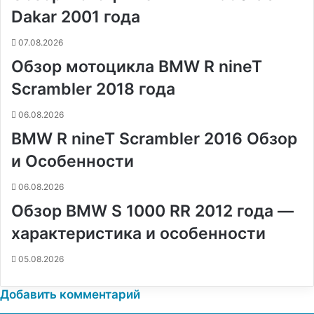
k
s
т
с
e
e
p
m
ь
Dakar 2001 года
t
е
с
r
r
н
07.08.2026
и
Обзор мотоцикла BMW R nineT
к
и
Scrambler 2018 года
06.08.2026
BMW R nineT Scrambler 2016 Обзор
и Особенности
06.08.2026
Обзор BMW S 1000 RR 2012 года —
характеристика и особенности
05.08.2026
Добавить комментарий