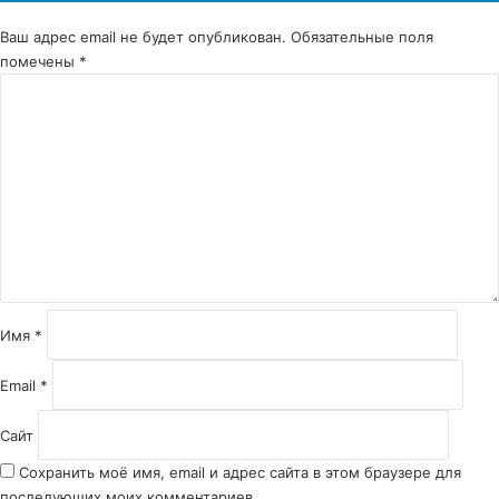
Ваш адрес email не будет опубликован.
Обязательные поля
помечены
*
К
о
м
м
е
н
т
а
р
и
й
Имя
*
*
Email
*
Сайт
Сохранить моё имя, email и адрес сайта в этом браузере для
последующих моих комментариев.