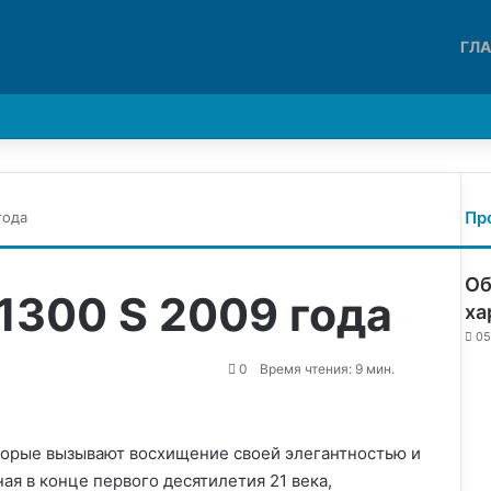
ГЛ
Войти
Switch skin
Пр
года
З
а
Об
к
1300 S 2009 года
р
ха
ы
05
т
0
Время чтения: 9 мин.
ь
торые вызывают восхищение своей элегантностью и
я в конце первого десятилетия 21 века,