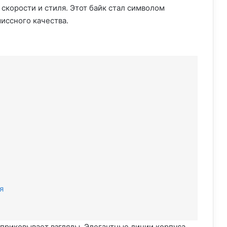
скорости и стиля. Этот байк стал символом
иссного качества.
и
я
приковывает взгляды. Элегантные линии корпуса,