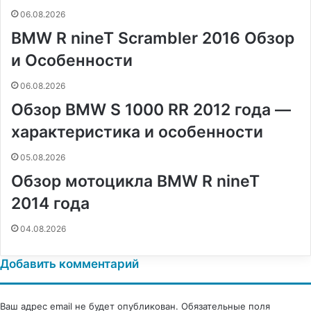
н
06.08.2026
и
BMW R nineT Scrambler 2016 Обзор
к
и
и Особенности
06.08.2026
Обзор BMW S 1000 RR 2012 года —
характеристика и особенности
05.08.2026
Обзор мотоцикла BMW R nineT
2014 года
04.08.2026
Добавить комментарий
Ваш адрес email не будет опубликован.
Обязательные поля