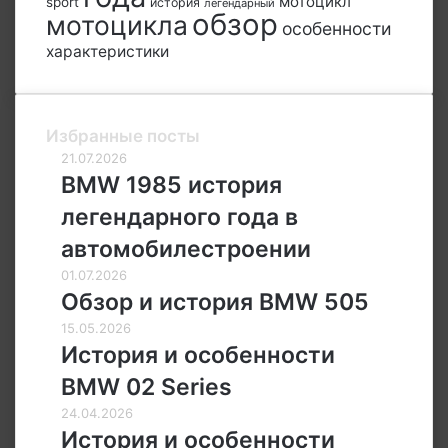
мотоцикл
sport
история
легендарный
обзор
мотоцикла
особенности
характеристики
Избранные посты
BMW
21.07.2026
1985
BMW 1985 история
история
легендарного года в
легендарного
года
автомобилестроении
в
Обзор
01.07.2026
автомобилестроении
и
Обзор и история BMW 505
история
История
15.05.2026
BMW
и
История и особенности
505
особенности
BMW 02 Series
BMW
02
История
24.04.2026
Series
и
История и особенности