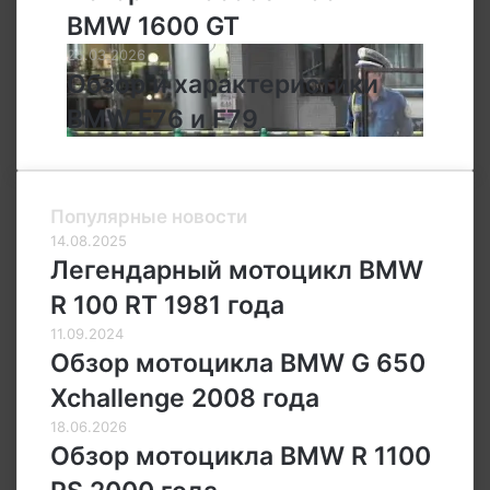
особенности
BMW 1600 GT
BMW
1600
Обзор
25.03.2026
GT
и
Обзор и характеристики
характеристики
BMW F76 и F79
BMW
F76
и
F79
Популярные новости
14.08.2025
Легендарный мотоцикл BMW
R 100 RT 1981 года
11.09.2024
Обзор мотоцикла BMW G 650
Xchallenge 2008 года
18.06.2026
Обзор мотоцикла BMW R 1100