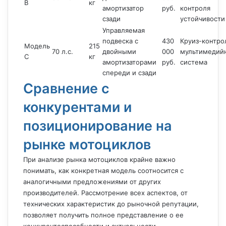
B
кг
амортизатор
руб.
контроля
сзади
устойчивости
Управляемая
подвеска с
430
Круиз-контро
Модель
215
70 л.с.
двойными
000
мультимедий
C
кг
амортизаторами
руб.
система
спереди и сзади
Сравнение с
конкурентами и
позиционирование на
рынке мотоциклов
При анализе рынка мотоциклов крайне важно
понимать, как конкретная модель соотносится с
аналогичными предложениями от других
производителей. Рассмотрение всех аспектов, от
технических характеристик до рыночной репутации,
позволяет получить полное представление о ее
конкурентоспособности и актуальности.