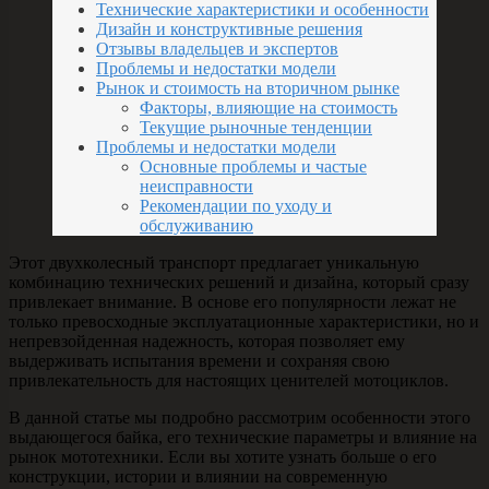
Технические характеристики и особенности
Дизайн и конструктивные решения
Отзывы владельцев и экспертов
Проблемы и недостатки модели
Рынок и стоимость на вторичном рынке
Факторы, влияющие на стоимость
Текущие рыночные тенденции
Проблемы и недостатки модели
Основные проблемы и частые
неисправности
Рекомендации по уходу и
обслуживанию
Этот двухколесный транспорт предлагает уникальную
комбинацию технических решений и дизайна, который сразу
привлекает внимание. В основе его популярности лежат не
только превосходные эксплуатационные характеристики, но и
непревзойденная надежность, которая позволяет ему
выдерживать испытания времени и сохраняя свою
привлекательность для настоящих ценителей мотоциклов.
В данной статье мы подробно рассмотрим особенности этого
выдающегося байка, его технические параметры и влияние на
рынок мототехники. Если вы хотите узнать больше о его
конструкции, истории и влиянии на современную