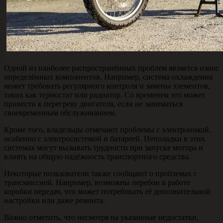
Одной из наиболее распространённых проблем является износ
определённых компонентов. Например, система охлаждения
может требовать регулярного контроля и замены элементов,
таких как термостат или радиатор. Со временем это может
привести к перегреву двигателя, если не заниматься
своевременным обслуживанием.
Кроме того, владельцы отмечают проблемы с электроникой,
особенно с электросистемой и батареей. Неполадки в этих
системах могут вызывать трудности при запуске мотора и
влиять на общую надёжность транспортного средства.
Некоторые пользователи также сообщают о проблемах с
трансмиссией. Например, возможны перебои в работе
коробки передач, что может потребовать её дополнительной
настройки или даже ремонта.
Важно отметить, что несмотря на указанные недостатки,