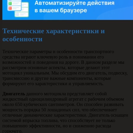
Технические характеристики и
особенности
Технические параметры и особенности транспортного
средства играют ключевую роль в понимании его
возможностей и поведения на дороге. В данном разделе мы
рассмотрим основные аспекты, которые делают этот
мотоцикл уникальным. Мы обсудим его двигатель, подвеску,
трансмиссию и другие важные компоненты, которые
формируют его характеристики и управляемость.
Двигатель
данного мотоцикла представляет собой
жидкостный одноцилиндровый агрегат с рабочим объемом
около 650 кубических сантиметров. Он способен развивать
мощность порядка 50 лошадиных сил, что обеспечивает
отличные динамические характеристики. Двигатель оснащен
системой впрыска топлива, что способствует не только
повышению эффективности, но и снижению расхода
горючего.