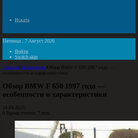
Искать
Пятница , 7 Август 2026
Войти
Switch skin
Главная
/
Мотоциклы
/
Обзор BMW F 650 1997 года —
особенности и характеристики
Обзор BMW F 650 1997 года —
особенности и характеристики
14.04.2025
0
Время чтения: 7 мин.