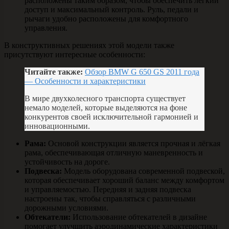
расположены таким образом, чтобы обеспечить лёгкий
доступ и максимальный контроль. Руль, педали и
рычаги удобно расположены для комфортного
управления.
В конструктивных решениях этой модели также
присутствуют интересные особенности:
Читайте также:
Обзор BMW G 650 GS 2011 года
— Особенности и характеристики
В мире двухколесного транспорта существует
немало моделей, которые выделяются на фоне
конкурентов своей исключительной гармонией и
инновационными.
Рама:
Основой конструкции является прочная и лёгкая
рама, обеспечивающая отличную маневренность и
устойчивость на дороге.
Подвеска:
Модель оборудована современной подвеской,
которая обеспечивает хороший баланс между комфортом
и управляемостью. Передняя и задняя подвеска
настроены так, чтобы справляться с различными
дорожными условиями.
Обтекатели:
Использование обтекателей в дизайне
помогает улучшить аэродинамические характеристики