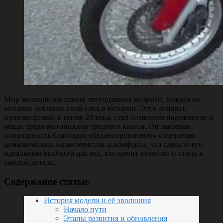
Мир мотоциклов полон легендарных моделей, каждая из
которых оставила свой след в истории. Этот аппарат,
производимый в конце 20 века, стал символом надежности и
мощи среди мотоциклов среднего класса. Он завоевал
популярность благодаря сбалансированному сочетанию
динамических характеристик и комфорта, что сделало его
идеальным выбором для тех, кто ценит качество и стиль в
каждой детали.
Содержание статьи:
История модели и её эволюция
Начало пути
Этапы развития и обновления