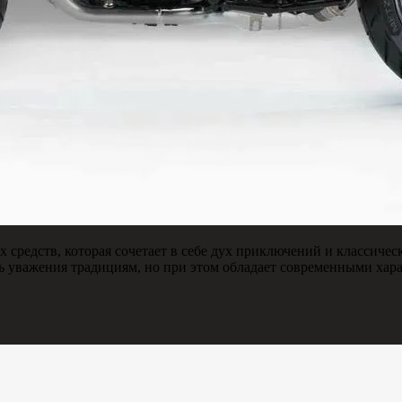
 средств, которая сочетает в себе дух приключений и классиче
ь уважения традициям, но при этом обладает современными хар