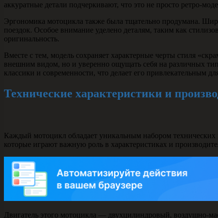
аккуратные детали подчеркивают, что это не просто ретро-моде
Эргономика мотоцикла также была тщательно продумана. Широк
поездок. Особое внимание уделено деталям, таким как стилиз
оригинальность.
Вместе с тем, модель сохраняет характерные черты стиля «скр
внешним видом, но и уверенно ощущать себя на различных тип
классики и современности, что делает его привлекательным дл
Технические характеристики и произв
Каждый мотоцикл обладает уникальным набором технических п
которые играют важную роль в характеристиках и производите
Двигатель этого мотоцикла — двухцилиндровый, воздушно-мас