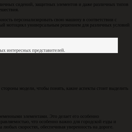
зличных сидений, защитных элементов и даже различных типов
ешествия.
ожность персонализировать свою машину в соответствии с
ный мотоцикл универсальным решением для различных условий
мых интересных представителей.
стороны модели, чтобы понять, какие аспекты стоит выделить
временными элементами. Это делает его особенно
равляемостью, что особенно важно для городской езды и
 любых скоростях, обеспечивая уверенность на дороге.