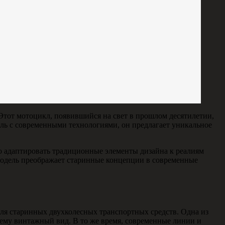
Этот мотоцикл, появившийся на свет в прошлом десятилетии,
иль с современными технологиями, он предлагает уникальное
о адаптировать традиционные элементы дизайна к реалиям
 модель преображает старинные концепции в современные
для старинных двухколесных транспортных средств. Одна из
ему винтажный вид. В то же время, современные линии и