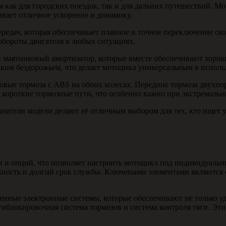
как для городских поездок, так и для дальних путешествий. Мо
ивает отличное ускорение и динамику.
редач, которая обеспечивает плавное и точное переключение ск
бороты двигателя в любых ситуациях.
 маятниковый амортизатор, которые вместе обеспечивают хорош
гким бездорожьем, что делает мотоцикл универсальным в исполь
овые тормоза с ABS на обоих колесах. Передние тормоза двухп
 короткие тормозные пути, что особенно важно при экстремальн
азатели модели делают её отличным выбором для тех, кто ищет
в и опций, что позволяет настроить мотоцикл под индивидуаль
ность и долгий срок службы. Ключевыми элементами являются 
менные электронные системы, которые обеспечивают не только уд
иблокировочная система тормозов и система контроля тяги. Эт