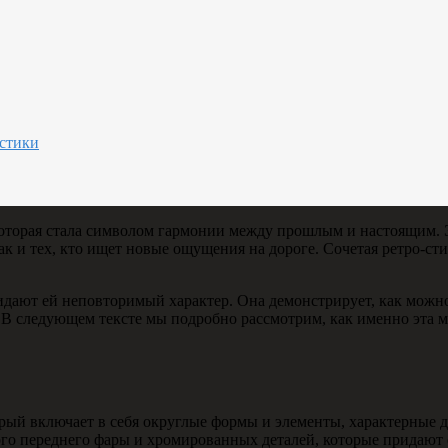
истики
 которая стала символом гармонии между прошлым и настоящим. 
к и тех, кто ищет новые ощущения на дороге. Сочетая ретро-ст
ридают ей неповторимый характер. Она демонстрирует, как можн
. В следующем тексте мы подробно рассмотрим, как именно эта
рый включает в себя округлые формы и элементы, характерные 
го переднего фары и хромированных деталей, которые придают 