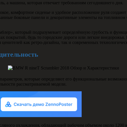
ль, а машина, которая отвечает требованиям сегодняшнего дня.
ое, комфортное сиденье и удобное расположение руля создают 
ованные боковые панели и декоративные элементы на топливном
амблер», который подразумевает определённую грубость и функци
ах покрытий, будь то городские дороги или легкие внедорожья.
я ценителей как ретро-дизайна, так и современных технологиче
одительность
араметров, которые определяют его функциональные возможнос
льности рассматриваемой модели.
ляного охлаждения, обладающий рабочим объемом около 1200 к