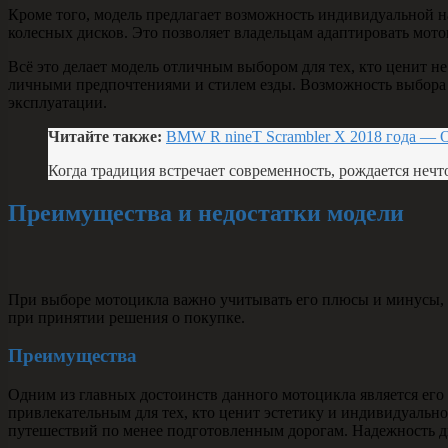
Кроме того, модель предлагает возможность индивидуальной 
колесных дисков. Это позволяет владельцам адаптировать мото
Всё это делает модель отличным выбором для тех, кто ценит н
личными предпочтениями и стилем езды. Возможность выбора
эксплуатации.
Читайте также:
BMW R nineT Scrambler X 2018 года — 
Когда традиция встречает современность, рождается нечт
Преимущества и недостатки модели
При выборе мотоцикла важно учитывать его плюсы и минусы, ч
при принятии решения о покупке.
Преимущества
Одним из главных достоинств данного мотоцикла является его
привлекательным для тех, кто ценит эстетику и индивидуальн
путешествий по менее подготовленным дорогам. Надежность дви