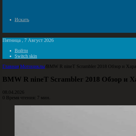
Искать
Пятница , 7 Август 2026
Войти
Switch skin
Главная
/
Мотоциклы
/
BMW R nineT Scrambler 2018 Обзор и Хар
BMW R nineT Scrambler 2018 Обзор и 
08.04.2026
0
Время чтения: 7 мин.