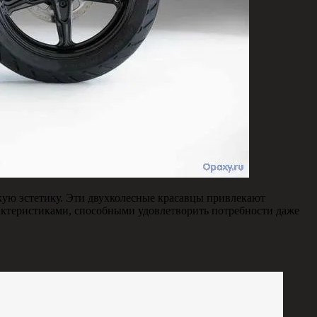
скую эстетику. Эти двухколесные красавцы привлекают
актеристиками, способными удовлетворить потребности даже