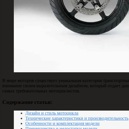
В мире моторов существует уникальная категория транспортных
внимание своим выразительным дизайном, который отдает дан
самых требовательных мотоциклистов.
Содержание статьи:
Дизайн и стиль мотоцикла
Технические характеристики и производительность
Особенности и комплектация модели
Преимущества и недостатки модели