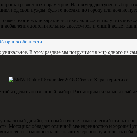
настройки различных параметров. Например, доступен выбор ра
цикл под свои нужды, будь то поездки по городу или долгие пут
е только технические характеристики, но и хочет получить возм
 и добавления дополнительных аксессуаров и опций делает дан
Обзор и особенности
о уникальное. В этом разделе мы погрузимся в мир одного из са
тобы сделать осознанный выбор. Рассмотрим сильные и слабые 
 уникальный дизайн, который сочетает классический стиль с со
ость. Мотоцикл обладает отличной маневренностью и хорошей уп
гателя и его мощность позволяют уверенно чувствовать себя на