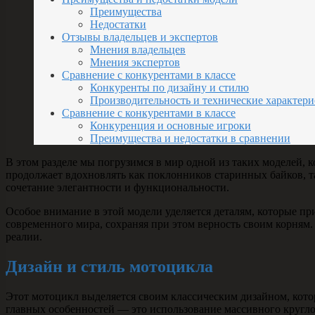
Преимущества
Недостатки
Отзывы владельцев и экспертов
Мнения владельцев
Мнения экспертов
Сравнение с конкурентами в классе
Конкуренты по дизайну и стилю
Производительность и технические характер
Сравнение с конкурентами в классе
Конкуренция и основные игроки
Преимущества и недостатки в сравнении
В этом разделе мы погрузимся в мир одной из таких моделей,
продолжает вдохновлять как поклонников старинных байков, та
сочетание элегантности и функциональности.
Особое внимание в этой модели уделяется деталям, которые п
современного мира, сохраняя при этом верность своим корням
реалии.
Дизайн и стиль мотоцикла
Этот мотоцикл выделяется своим классическим дизайном, кото
главных особенностей — это использование массивного кругло