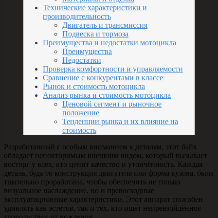
Технические характеристики и
производительность
Двигатель и трансмиссия
Подвеска и тормоза
Преимущества и недостатки мотоцикла
Преимущества
Недостатки
Проверка комфортности и управляемости
Сравнение с конкурентами в классе
Рынок и стоимость мотоцикла
Анализ рынка и стоимость мотоцикла
Ценовой сегмент и рыночное
положение
Тенденции рынка и их влияние на
стоимость
Разработанный с особым вниманием к деталям, этот байк
обладает неповторимым внешним видом, который вызывает
восторг у всех, кто ценит качество и утончённость. Каждая
деталь, будь то конструкция двигателя или форма кузова, была
тщательно проработана, чтобы обеспечить не только
визуальное наслаждение, но и превосходные
эксплуатационные характеристики. Этот аппарат способен
удивлять как эстетов, так и тех, кто ищет непревзойдённое
удовольствие от вождения.