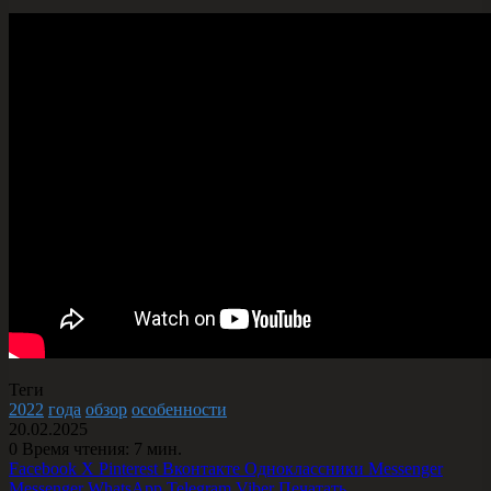
Теги
2022
года
обзор
особенности
20.02.2025
0
Время чтения: 7 мин.
Facebook
X
Pinterest
Вконтакте
Одноклассники
Messenger
Messenger
WhatsApp
Telegram
Viber
Печатать