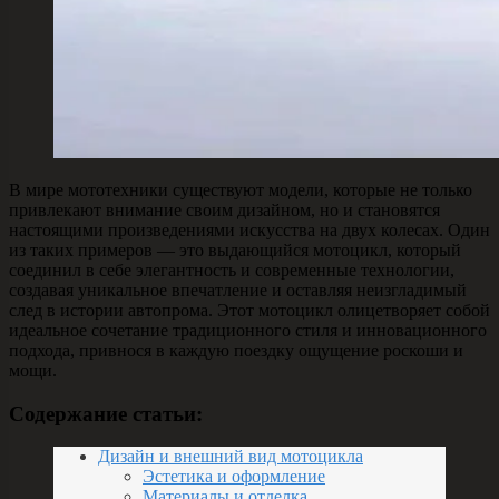
В мире мототехники существуют модели, которые не только
привлекают внимание своим дизайном, но и становятся
настоящими произведениями искусства на двух колесах. Один
из таких примеров — это выдающийся мотоцикл, который
соединил в себе элегантность и современные технологии,
создавая уникальное впечатление и оставляя неизгладимый
след в истории автопрома. Этот мотоцикл олицетворяет собой
идеальное сочетание традиционного стиля и инновационного
подхода, привнося в каждую поездку ощущение роскоши и
мощи.
Содержание статьи:
Дизайн и внешний вид мотоцикла
Эстетика и оформление
Материалы и отделка