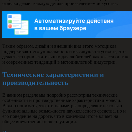
отделка делает каждую деталь произведением искусства.
Таким образом, дизайн и внешний вид этого мотоцикла
подчеркивают его уникальность и высокую статусность, что
делает его привлекательным для любителей как классики, так
и современных тенденций в мотоциклетной индустрии.
Технические характеристики и
производительность
В данном разделе мы подробно рассмотрим технические
особенности и производственные характеристики модели.
Важно понимать, что эти параметры определяют не только
функциональные возможности двухколесного средства, но и
его поведение на дороге, что в конечном итоге влияет на
общее впечатление от эксплуатации.