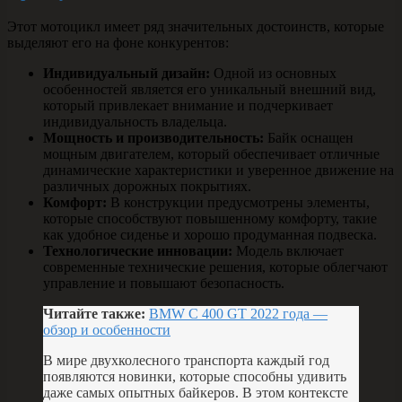
Этот мотоцикл имеет ряд значительных достоинств, которые
выделяют его на фоне конкурентов:
Индивидуальный дизайн:
Одной из основных
особенностей является его уникальный внешний вид,
который привлекает внимание и подчеркивает
индивидуальность владельца.
Мощность и производительность:
Байк оснащен
мощным двигателем, который обеспечивает отличные
динамические характеристики и уверенное движение на
различных дорожных покрытиях.
Комфорт:
В конструкции предусмотрены элементы,
которые способствуют повышенному комфорту, такие
как удобное сиденье и хорошо продуманная подвеска.
Технологические инновации:
Модель включает
современные технические решения, которые облегчают
управление и повышают безопасность.
Читайте также:
BMW C 400 GT 2022 года —
обзор и особенности
В мире двухколесного транспорта каждый год
появляются новинки, которые способны удивить
даже самых опытных байкеров. В этом контексте