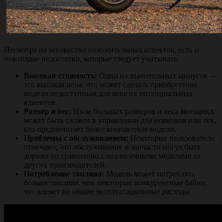
Несмотря на множество положительных аспектов, есть и
некоторые недостатки, которые следует учитывать:
Высокая стоимость:
Один из значительных минусов —
это высокая цена, что может сделать приобретение
модели недоступным для многих потенциальных
клиентов.
Размер и вес:
Из-за больших размеров и веса мотоцикл
может быть сложен в управлении для новичков или тех,
кто предпочитает более компактные модели.
Проблемы с обслуживанием:
Некоторые пользователи
отмечают, что обслуживание и запчасти могут быть
дороже по сравнению с аналогичными моделями от
других производителей.
Потребление топлива:
Модель может потреблять
больше топлива, чем некоторые конкурентные байки,
что влияет на общие эксплуатационные расходы.