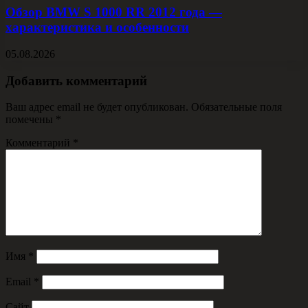
Обзор BMW S 1000 RR 2012 года —
характеристика и особенности
05.08.2026
Добавить комментарий
Ваш адрес email не будет опубликован.
Обязательные поля
помечены
*
Комментарий
*
Имя
*
Email
*
Сайт