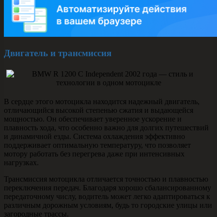
Двигатель и трансмиссия
В сердце этого мотоцикла находится надежный двигатель,
отличающийся высокой степенью сжатия и выдающейся
мощностью. Он обеспечивает уверенное ускорение и
плавность хода, что особенно важно для долгих путешествий
и динамичной езды. Система охлаждения эффективно
поддерживает оптимальную температуру, что позволяет
мотору работать без перегрева даже при интенсивных
нагрузках.
Трансмиссия мотоцикла отличается точностью и плавностью
переключения передач. Благодаря хорошо сбалансированному
передаточному числу, водитель может легко адаптироваться к
различным дорожным условиям, будь то городские улицы или
загородные трассы.