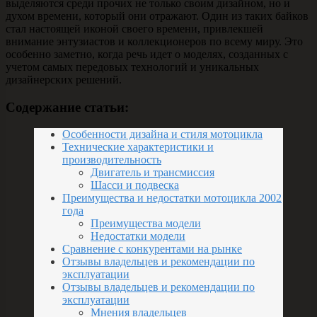
выделяются среди прочих не только своим дизайном, но и
духом времени, который они отражают. Один из таких байков
стал настоящей иконой своего времени, привлекшей
внимание энтузиастов и коллекционеров по всему миру. Это
особенно заметно, когда речь идет о моделях, созданных с
учетом самых передовых технологий и уникальных
дизайнерских решений.
Содержание статьи:
Особенности дизайна и стиля мотоцикла
Технические характеристики и
производительность
Двигатель и трансмиссия
Шасси и подвеска
Преимущества и недостатки мотоцикла 2002
года
Преимущества модели
Недостатки модели
Сравнение с конкурентами на рынке
Отзывы владельцев и рекомендации по
эксплуатации
Отзывы владельцев и рекомендации по
эксплуатации
Мнения владельцев