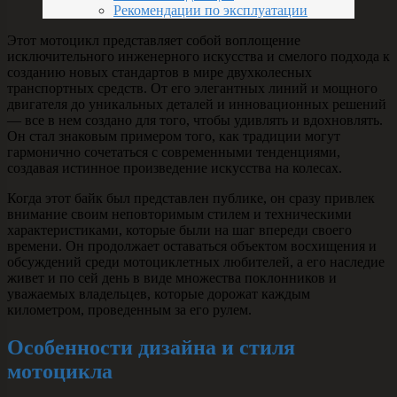
Рекомендации по эксплуатации
Этот мотоцикл представляет собой воплощение
исключительного инженерного искусства и смелого подхода к
созданию новых стандартов в мире двухколесных
транспортных средств. От его элегантных линий и мощного
двигателя до уникальных деталей и инновационных решений
— все в нем создано для того, чтобы удивлять и вдохновлять.
Он стал знаковым примером того, как традиции могут
гармонично сочетаться с современными тенденциями,
создавая истинное произведение искусства на колесах.
Когда этот байк был представлен публике, он сразу привлек
внимание своим неповторимым стилем и техническими
характеристиками, которые были на шаг впереди своего
времени. Он продолжает оставаться объектом восхищения и
обсуждений среди мотоциклетных любителей, а его наследие
живет и по сей день в виде множества поклонников и
уважаемых владельцев, которые дорожат каждым
километром, проведенным за его рулем.
Особенности дизайна и стиля
мотоцикла