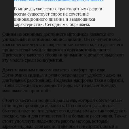
В мире двухколесных транспортных средств
всегда существует спрос на сочетание
инновационного дизайна и выдающихся
характеристик. Сегодня мы обращаем.
Одним из основных достоинств мотоцикла является его
уникальный и запоминающийся дизайн. Он сочетает в себе
классические черты и современные элементы, что делает его
привлекательным для широкого круга мотоциклистов.
Прекрасное качество сборки и внимание к деталям выделяют
эту модель среди конкурентов.
Другим важным плюсом является комфорт при езде.
Эргономика сиденья и руля обеспечивают удобство даже на
длительных расстояниях. Подвеска настроена таким образом,
чтобы сглаживать неровности дороги, что делает поездку
максимально приятной.
Стоит отметить и мощный двигатель, который обеспечивает
отличную производительность. Он способен разгоняться
быстро и плавно, что делает его идеальным для как городских
поездок, так и для путешествий на большие расстояния. Также
стоит упомянуть надежность работы мотора, который
зарекомендовал себя как долговечный и неприхотливый в