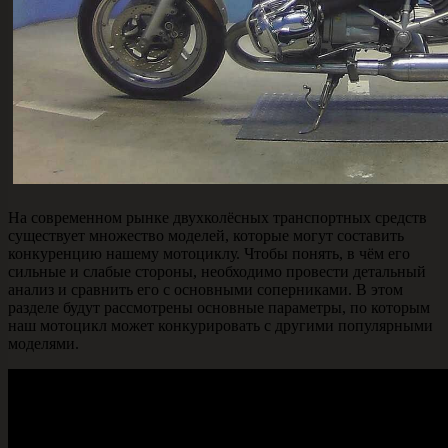
На современном рынке двухколёсных транспортных средств
существует множество моделей, которые могут составить
конкуренцию нашему мотоциклу. Чтобы понять, в чём его
сильные и слабые стороны, необходимо провести детальный
анализ и сравнить его с основными соперниками. В этом
разделе будут рассмотрены основные параметры, по которым
наш мотоцикл может конкурировать с другими популярными
моделями.