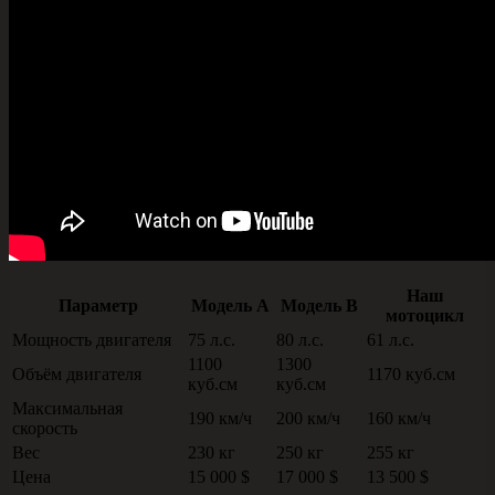
Наш
Параметр
Модель А
Модель B
мотоцикл
Мощность двигателя
75 л.с.
80 л.с.
61 л.с.
1100
1300
Объём двигателя
1170 куб.см
куб.см
куб.см
Максимальная
190 км/ч
200 км/ч
160 км/ч
скорость
Вес
230 кг
250 кг
255 кг
Цена
15 000 $
17 000 $
13 500 $