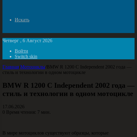
Искать
Четверг , 6 Август 2026
Войти
Switch skin
Главная
/
Мотоциклы
/
BMW R 1200 C Independent 2002 года —
стиль и технологии в одном мотоцикле
BMW R 1200 C Independent 2002 года —
стиль и технологии в одном мотоцикле
17.06.2026
0
Время чтения: 7 мин.
В мире мотоциклов существуют образцы, которые