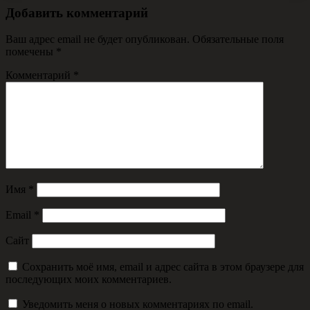
Добавить комментарий
Ваш адрес email не будет опубликован.
Обязательные поля
помечены
*
Комментарий
*
Имя
*
Email
*
Сайт
Сохранить моё имя, email и адрес сайта в этом браузере для
последующих моих комментариев.
Уведомить меня о новых комментариях по email.