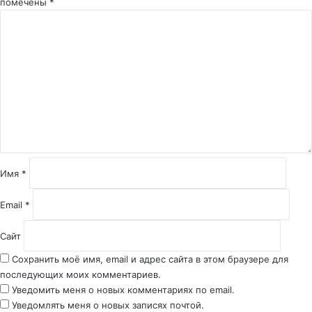
помечены
*
К
о
м
м
е
н
т
а
р
и
й
Имя
*
*
Email
*
Сайт
Сохранить моё имя, email и адрес сайта в этом браузере для
последующих моих комментариев.
Уведомить меня о новых комментариях по email.
Уведомлять меня о новых записях почтой.