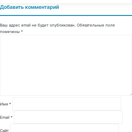
Добавить комментарий
Ваш адрес email не будет опубликован.
Обязательные поля
помечены
*
К
о
м
м
е
н
т
а
р
и
й
Имя
*
*
Email
*
Сайт