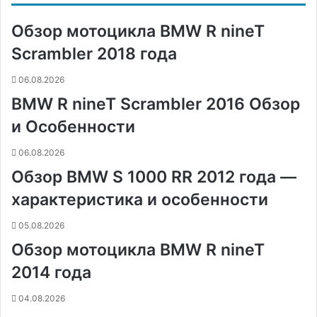
o
r
а
л
n
n
A
r
а
Обзор мотоцикла BMW R nineT
o
e
к
а
g
g
p
a
т
k
s
т
с
e
e
p
m
ь
Scrambler 2018 года
t
е
с
r
r
н
06.08.2026
и
BMW R nineT Scrambler 2016 Обзор
к
и
и Особенности
06.08.2026
Обзор BMW S 1000 RR 2012 года —
характеристика и особенности
05.08.2026
Обзор мотоцикла BMW R nineT
2014 года
04.08.2026