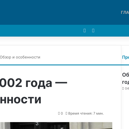
ГЛ
Войти
Switch skin
Пр
Обзор и особенности
Об
002 года —
го
04
енности
0
Время чтения: 7 мин.