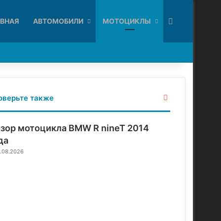
Искать
АВНАЯ
АВТОМОБИЛИ
МОТОЦИКЛЫ
З
оверьте также
а
к
р
зор мотоцикла BMW R nineT 2014
ы
да
т
.08.2026
ь