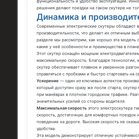
функциональность и удобство эксплуатации. Инн
решения делают поездки на таком скутере не то
Динамика и производит
Современные электрические скутеры обладают 
производительности, что делает их отличным выб
разделе мы рассмотрим, как хорошо эта модель с
какие у неё особенности и преимущества в план
Этот скутер оснащён мощным электродвигателем
максимальную скорость. Благодаря технологии, 
скутер обеспечивает плавное и уверенное разгон
справляться с пробками и быстро стартовать на с
Ускорение
— один из ключевых аспектов произво
который доступен сразу же после старта, скутер
при манёврах в плотном городском трафике. Раз
значительных усилий со стороны водителя.
Максимальная скорость
этого электроскутера та
скорость, достаточную для комфортных поездок н
поведение на дороге. Высокая скорость не сказы
удобства.
Эта модель демонстрирует отличную устойчивост