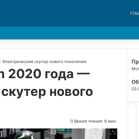
ГЛ
Войти
Switch skin
Пр
— Электрический скутер нового поколения
n 2020 года —
З
Мо
а
Об
к
скутер нового
р
03.
ы
т
ь
0
Время чтения: 6 мин.