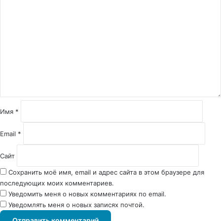
К
о
м
м
е
н
т
а
р
и
й
Имя
*
*
Email
*
Сайт
Сохранить моё имя, email и адрес сайта в этом браузере для
последующих моих комментариев.
Уведомить меня о новых комментариях по email.
Уведомлять меня о новых записях почтой.