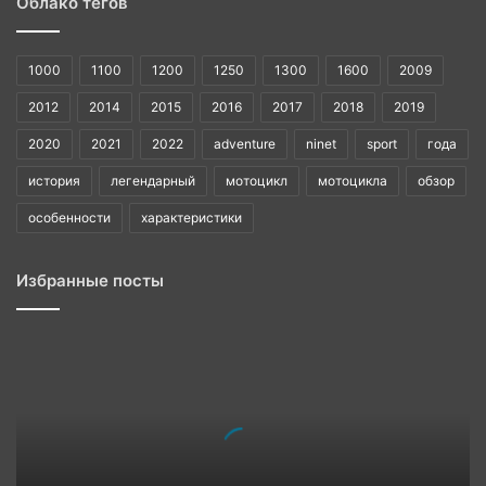
Облако тегов
1000
1100
1200
1250
1300
1600
2009
2012
2014
2015
2016
2017
2018
2019
2020
2021
2022
adventure
ninet
sport
года
история
легендарный
мотоцикл
мотоцикла
обзор
особенности
характеристики
Избранные посты
BMW
1985
история
легендарного
года
в
автомобилестроении